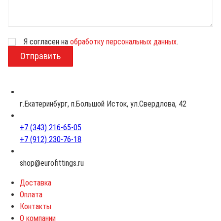
Я согласен на
обработку персональных данных
.
В
о
з
р
а
с
г.Екатеринбург, п.Большой Исток, ул.Свердлова, 42
т
+7 (343) 216-65-05
+7 (912) 230-76-18
shop@eurofittings.ru
Доставка
Оплата
Контакты
О компании