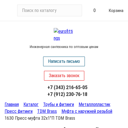
П
0
Корзина
о
и
с
к
п
Инженерная сантехника по оптовым ценам
о
к
Написать письмо
а
т
Заказать звонок
а
л
+7 (343) 216-65-05
о
+7 (912) 230-76-18
г
у
Главная
Каталог
Трубы и фитинги
Металлопластик
Пресс фитинги
TDM Brass
Муфта с наружней резьбой
1630 Пресс-муфта 32х1"П TDM Brass