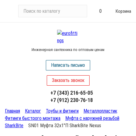
П
0
Корзина
о
и
с
к
п
Инженерная сантехника по оптовым ценам
о
к
Написать письмо
а
т
Заказать звонок
а
л
+7 (343) 216-65-05
о
+7 (912) 230-76-18
г
у
Главная
Каталог
Трубы и фитинги
Металлопластик
Фитинги быстрого монтажа
Муфта с наружней резьбой
SharkBite
SN01 Муфта 32х1"П SharkBite Nexus