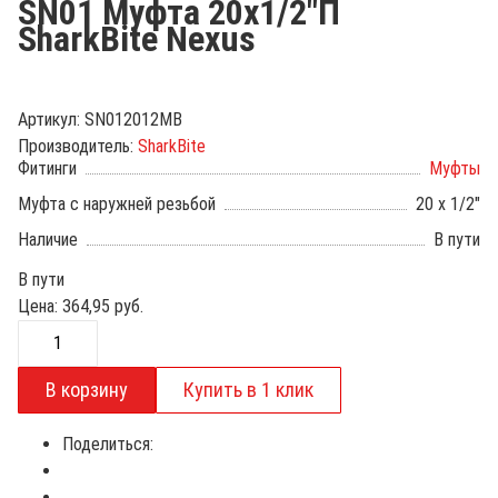
SN01 Муфта 20х1/2"П
SharkBite Nexus
Артикул:
SN012012MB
Производитель:
SharkBite
Фитинги
Муфты
Муфта с наружней резьбой
20 х 1/2"
Наличие
В пути
В пути
Цена:
364,95
руб.
Поделиться: