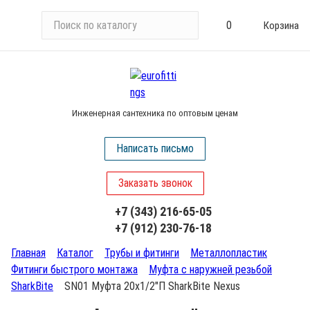
П
0
Корзина
о
и
с
к
п
Инженерная сантехника по оптовым ценам
о
к
Написать письмо
а
т
Заказать звонок
а
л
+7 (343) 216-65-05
о
+7 (912) 230-76-18
г
у
Главная
Каталог
Трубы и фитинги
Металлопластик
Фитинги быстрого монтажа
Муфта с наружней резьбой
SharkBite
SN01 Муфта 20х1/2"П SharkBite Nexus