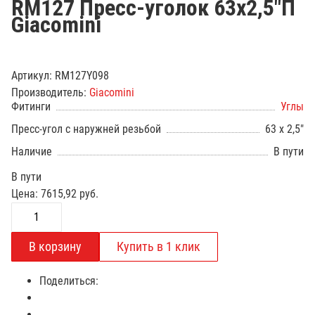
RM127 Пресс-уголок 63х2,5"П
Giacomini
Артикул:
RM127Y098
Производитель:
Giacomini
Фитинги
Углы
Пресс-угол с наружней резьбой
63 х 2,5"
Наличие
В пути
В пути
Цена:
7615,92
руб.
Поделиться: