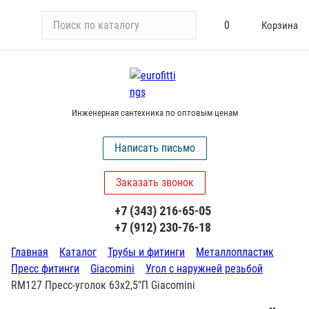
П
0
Корзина
о
и
с
к
п
Инженерная сантехника по оптовым ценам
о
к
Написать письмо
а
т
Заказать звонок
а
л
+7 (343) 216-65-05
о
+7 (912) 230-76-18
г
у
Главная
Каталог
Трубы и фитинги
Металлопластик
Пресс фитинги
Giacomini
Угол с наружней резьбой
RM127 Пресс-уголок 63х2,5"П Giacomini