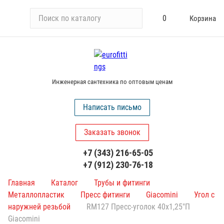
П
0
Корзина
о
и
с
к
п
Инженерная сантехника по оптовым ценам
о
к
Написать письмо
а
т
Заказать звонок
а
л
+7 (343) 216-65-05
о
+7 (912) 230-76-18
г
у
Главная
Каталог
Трубы и фитинги
Металлопластик
Пресс фитинги
Giacomini
Угол с
наружней резьбой
RM127 Пресс-уголок 40х1,25"П
Giacomini