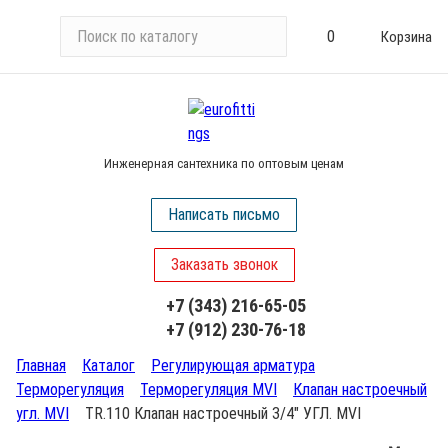
П
0
Корзина
о
и
с
к
п
Инженерная сантехника по оптовым ценам
о
к
Написать письмо
а
т
Заказать звонок
а
л
+7 (343) 216-65-05
о
+7 (912) 230-76-18
г
у
Главная
Каталог
Регулирующая арматура
Терморегуляция
Терморегуляция MVI
Клапан настроечный
угл. MVI
TR.110 Клапан настроечный 3/4" УГЛ. MVI