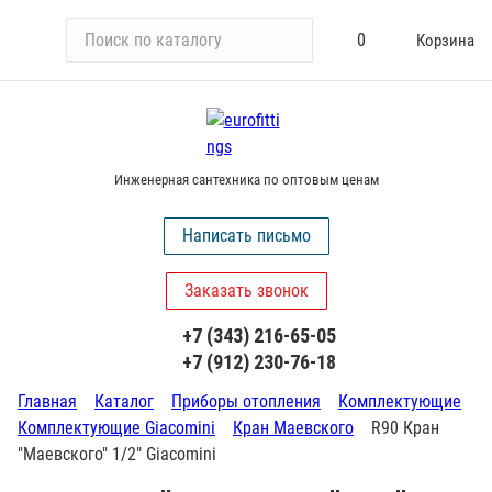
П
0
Корзина
о
и
с
к
п
Инженерная сантехника по оптовым ценам
о
к
Написать письмо
а
т
Заказать звонок
а
л
+7 (343) 216-65-05
о
+7 (912) 230-76-18
г
у
Главная
Каталог
Приборы отопления
Комплектующие
Комплектующие Giacomini
Кран Маевского
R90 Кран
"Маевского" 1/2" Giacomini