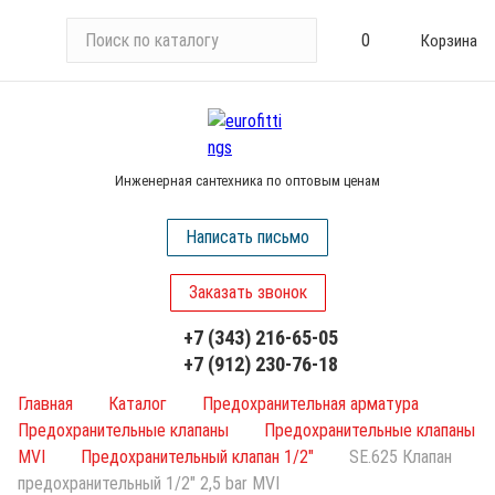
П
0
Корзина
о
и
с
к
п
Инженерная сантехника по оптовым ценам
о
к
Написать письмо
а
т
Заказать звонок
а
л
+7 (343) 216-65-05
о
+7 (912) 230-76-18
г
у
Главная
Каталог
Предохранительная арматура
Предохранительные клапаны
Предохранительные клапаны
MVI
Предохранительный клапан 1/2"
SE.625 Клапан
предохранительный 1/2" 2,5 bar MVI