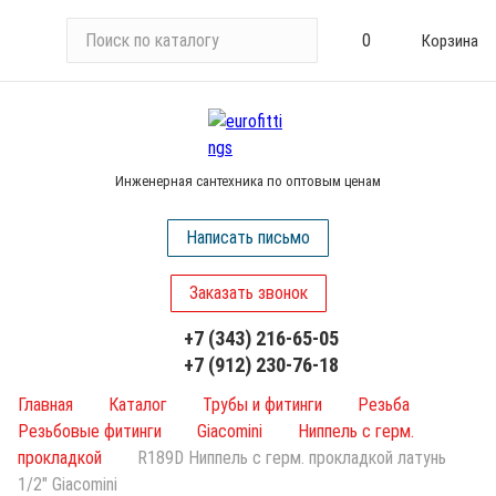
П
0
Корзина
о
и
с
к
п
Инженерная сантехника по оптовым ценам
о
к
Написать письмо
а
т
Заказать звонок
а
л
+7 (343) 216-65-05
о
+7 (912) 230-76-18
г
у
Главная
Каталог
Трубы и фитинги
Резьба
Резьбовые фитинги
Giacomini
Ниппель с герм.
прокладкой
R189D Ниппель с герм. прокладкой латунь
1/2" Giacomini