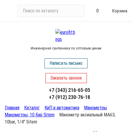
П
0
Корзина
о
и
с
к
п
Инженерная сантехника по оптовым ценам
о
к
Написать письмо
а
т
Заказать звонок
а
л
+7 (343) 216-65-05
о
+7 (912) 230-76-18
г
у
Главная
Каталог
КиП и автоматика
Манометры
Манометры, 10 бар Sitem
Манометр аксиальный MA63,
10bar, 1/4" Sitem