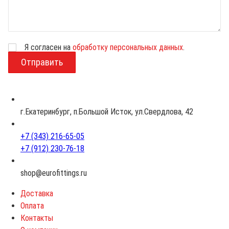
Я согласен на
обработку персональных данных
.
В
о
з
р
а
с
г.Екатеринбург, п.Большой Исток, ул.Свердлова, 42
т
+7 (343) 216-65-05
+7 (912) 230-76-18
shop@eurofittings.ru
Доставка
Оплата
Контакты