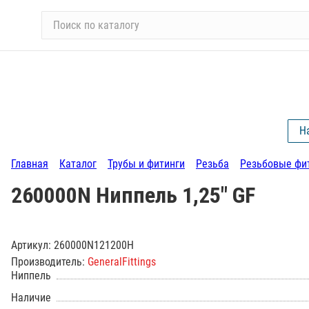
П
о
и
с
к
п
о
Н
к
а
Главная
Каталог
Трубы и фитинги
Резьба
Резьбовые фи
т
а
260000N Ниппель 1,25" GF
л
о
г
Артикул:
260000N121200H
у
Производитель:
GeneralFittings
Ниппель
Наличие