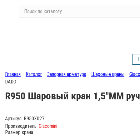
П
о
и
с
к
п
о
Н
к
а
Главная
Каталог
Запорная арматура
Шаровые краны
Giaco
т
DADO
а
л
R950 Шаровый кран 1,5"ММ руч
о
г
у
Артикул:
R950X027
Производитель:
Giacomini
Размер крана