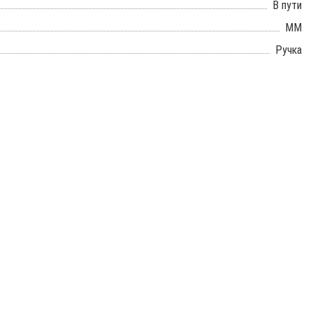
В пути
ММ
Ручка