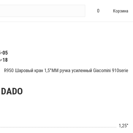
0
Корзина
5-05
6-18
R950 Шаровый кран 1,5"ММ ручка усиленный Giacomini 910serie
e DADO
1,25"