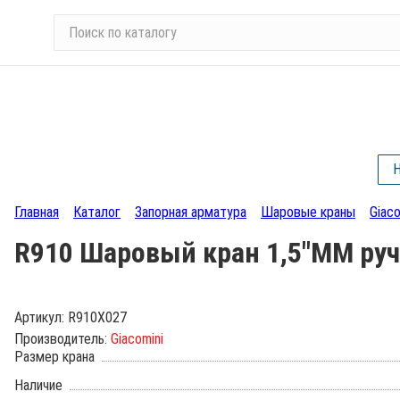
П
о
и
с
к
п
о
Н
к
а
Главная
Каталог
Запорная арматура
Шаровые краны
Giaco
т
а
R910 Шаровый кран 1,5"ММ ручк
л
о
г
Артикул:
R910X027
у
Производитель:
Giacomini
Размер крана
Наличие