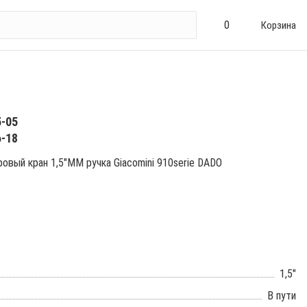
0
Корзина
5-05
6-18
овый кран 1,5"ММ ручка Giacomini 910serie DADO
1,5"
В пути