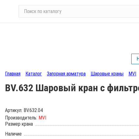
П
о
и
с
к
п
о
Н
к
а
Главная
Каталог
Запорная арматура
Шаровые краны
MVI
т
а
BV.632 Шаровый кран с фильтр
л
о
г
Артикул:
BV.632.04
у
Производитель:
MVI
Размер крана
Наличие