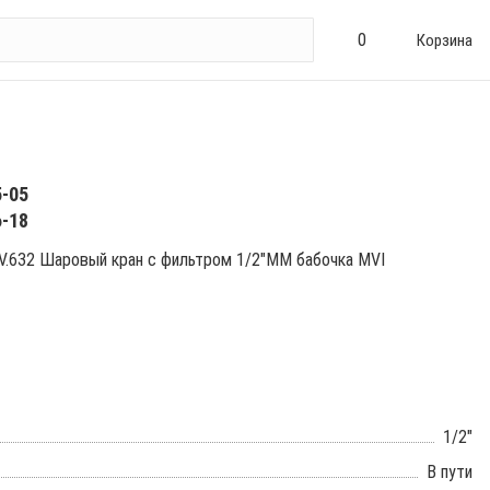
0
Корзина
5-05
6-18
V.632 Шаровый кран с фильтром 1/2"ММ бабочка MVI
1/2"
В пути