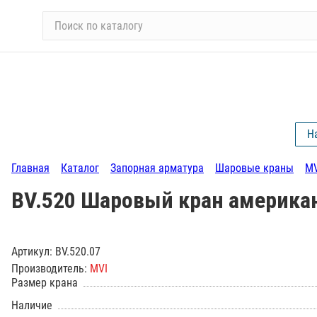
П
о
и
с
к
п
о
Н
к
а
Главная
Каталог
Запорная арматура
Шаровые краны
MV
т
а
BV.520 Шаровый кран американ
л
о
г
Артикул:
BV.520.07
у
Производитель:
MVI
Размер крана
Наличие