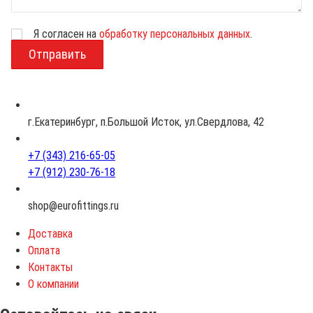
Я согласен на
обработку персональных данных
.
В
о
з
р
а
с
г.Екатеринбург, п.Большой Исток, ул.Свердлова, 42
т
+7 (343) 216-65-05
+7 (912) 230-76-18
shop@eurofittings.ru
Доставка
Оплата
Контакты
О компании