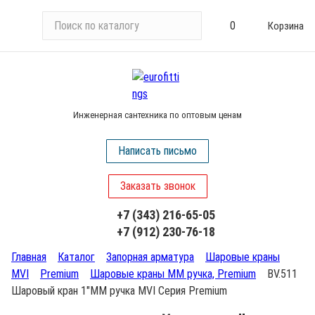
П
0
Корзина
о
и
с
к
п
Инженерная сантехника по оптовым ценам
о
к
Написать письмо
а
т
Заказать звонок
а
л
+7 (343) 216-65-05
о
+7 (912) 230-76-18
г
у
Главная
Каталог
Запорная арматура
Шаровые краны
MVI
Premium
Шаровые краны ММ ручка, Premium
BV.511
Шаровый кран 1"ММ ручка MVI Серия Premium