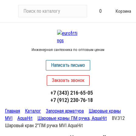
П
0
Корзина
о
и
с
к
п
Инженерная сантехника по оптовым ценам
о
к
Написать письмо
а
т
Заказать звонок
а
л
+7 (343) 216-65-05
о
+7 (912) 230-76-18
г
у
Главная
Каталог
Запорная арматура
Шаровые краны
MVI
AquaHit
Шаровые краны ПМ ручка, AquaHit
BV.312
Шаровый кран 2"ПМ ручка MVI AquaHit