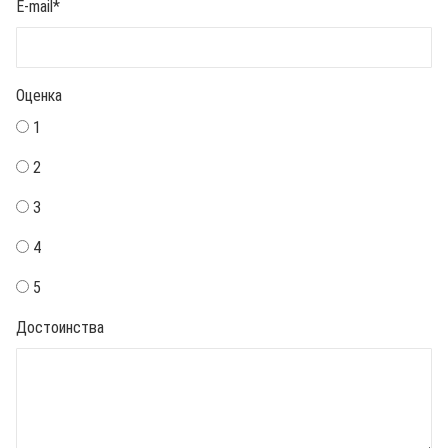
E-mail
*
Оценка
1
2
3
4
5
Достоинства