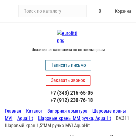
П
0
Корзина
о
и
с
к
п
Инженерная сантехника по оптовым ценам
о
к
Написать письмо
а
т
Заказать звонок
а
л
+7 (343) 216-65-05
о
+7 (912) 230-76-18
г
у
Главная
Каталог
Запорная арматура
Шаровые краны
MVI
AquaHit
Шаровые краны ММ ручка, AquaHit
BV.311
Шаровый кран 1,5"ММ ручка MVI AquaHit