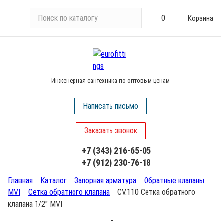
П
0
Корзина
о
и
с
к
п
Инженерная сантехника по оптовым ценам
о
к
Написать письмо
а
т
Заказать звонок
а
л
+7 (343) 216-65-05
о
+7 (912) 230-76-18
г
у
Главная
Каталог
Запорная арматура
Обратные клапаны
MVI
Сетка обратного клапана
CV.110 Сетка обратного
клапана 1/2" MVI