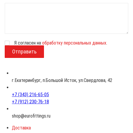
Я согласен на
обработку персональных данных
.
В
о
з
р
а
с
г.Екатеринбург, п.Большой Исток, ул.Свердлова, 42
т
+7 (343) 216-65-05
+7 (912) 230-76-18
shop@eurofittings.ru
Доставка