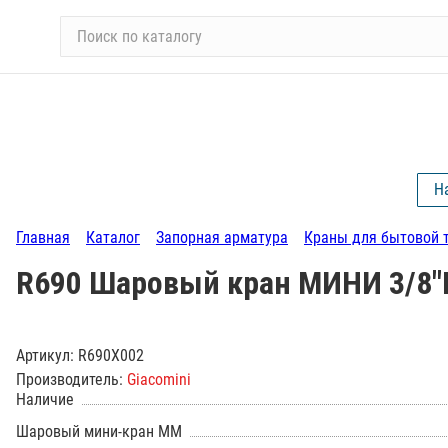
П
о
и
с
к
п
о
Н
к
а
Главная
Каталог
Запорная арматура
Краны для бытовой 
т
а
R690 Шаровый кран МИНИ 3/8"
л
о
г
Артикул:
R690X002
у
Производитель:
Giacomini
Наличие
Шаровый мини-кран ММ