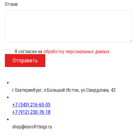
Отзыв
Я согласен на
обработку персональных данных
.
В
о
з
р
а
с
г.Екатеринбург, п.Большой Исток, ул.Свердлова, 42
т
+7 (343) 216-65-05
+7 (912) 230-76-18
shop@eurofittings.ru