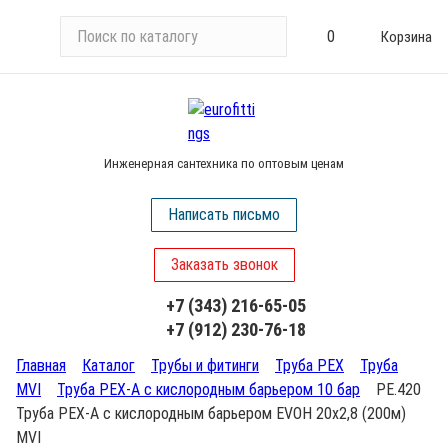
П
0
Корзина
о
и
с
к
п
Инженерная сантехника по оптовым ценам
о
к
Написать письмо
а
т
Заказать звонок
а
л
+7 (343) 216-65-05
о
+7 (912) 230-76-18
г
у
Главная
Каталог
Трубы и фитинги
Труба PEX
Труба
MVI
Труба PEX-A с кислородным барьером 10 бар
PE.420
Труба PEX-A с кислородным барьером EVOH 20x2,8 (200м)
MVI