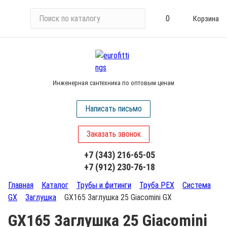
П
0
Корзина
о
и
с
к
п
Инженерная сантехника по оптовым ценам
о
к
Написать письмо
а
т
Заказать звонок
а
л
+7 (343) 216-65-05
о
+7 (912) 230-76-18
г
у
Главная
Каталог
Трубы и фитинги
Труба PEX
Система
GX
Заглушка
GX165 Заглушка 25 Giacomini GX
GX165 Заглушка 25 Giacomini