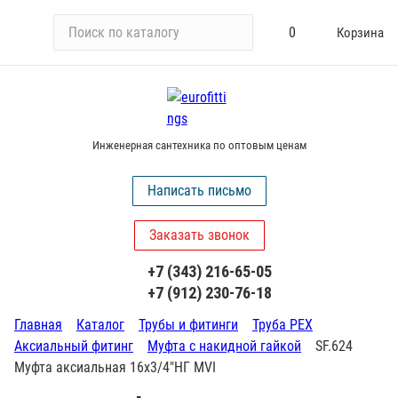
П
0
Корзина
о
и
с
к
п
Инженерная сантехника по оптовым ценам
о
к
Написать письмо
а
т
Заказать звонок
а
л
+7 (343) 216-65-05
о
+7 (912) 230-76-18
г
у
Главная
Каталог
Трубы и фитинги
Труба PEX
Аксиальный фитинг
Муфта с накидной гайкой
SF.624
Муфта аксиальная 16х3/4"НГ MVI