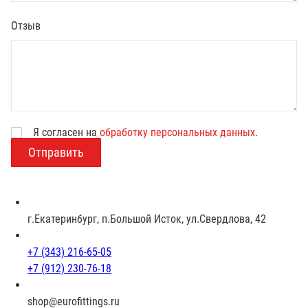
Отзыв
Я согласен на
обработку персональных данных
.
В
о
з
р
а
с
г.Екатеринбург, п.Большой Исток, ул.Свердлова, 42
т
+7 (343) 216-65-05
+7 (912) 230-76-18
shop@eurofittings.ru