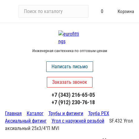
П
0
Корзина
о
и
с
к
п
Инженерная сантехника по оптовым ценам
о
к
Написать письмо
а
т
Заказать звонок
а
л
+7 (343) 216-65-05
о
+7 (912) 230-76-18
г
у
Главная
Каталог
Трубы и фитинги
Труба PEX
Аксиальный фитинг
Угол с наружней резьбой
SF.432 Угол
аксиальный 25х3/4"П MVI