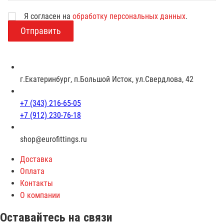
Я согласен на
обработку персональных данных
.
В
о
з
р
а
с
г.Екатеринбург, п.Большой Исток, ул.Свердлова, 42
т
+7 (343) 216-65-05
+7 (912) 230-76-18
shop@eurofittings.ru
Доставка
Оплата
Контакты
О компании
Оставайтесь на связи