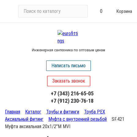
П
0
Корзина
о
и
с
к
п
Инженерная сантехника по оптовым ценам
о
к
Написать письмо
а
т
Заказать звонок
а
л
+7 (343) 216-65-05
о
+7 (912) 230-76-18
г
у
Главная
Каталог
Трубы и фитинги
Труба PEX
Аксиальный фитинг
Муфта с внутренней резьбой
SF.421
Муфта аксиальная 20х1/2"М MVI