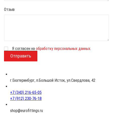
Отзыв
Я согласен на
обработку персональных данных
.
В
о
з
р
а
с
г.Екатеринбург, п.Большой Исток, ул.Свердлова, 42
т
+7 (343) 216-65-05
+7 (912) 230-76-18
shop@eurofittings.ru