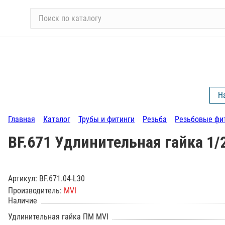
П
о
и
с
к
п
о
Н
к
а
Главная
Каталог
Трубы и фитинги
Резьба
Резьбовые фи
т
а
BF.671 Удлинительная гайка 1/
л
о
г
Артикул:
BF.671.04-L30
у
Производитель:
MVI
Наличие
Удлинительная гайка ПМ MVI