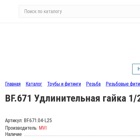
П
о
и
с
к
п
о
к
а
Н
т
а
Главная
Каталог
Трубы и фитинги
Резьба
Резьбовые фити
л
BF.671 Удлинительная гайка 1/
о
г
у
Артикул:
BF.671.04-L25
Производитель:
MVI
Наличие