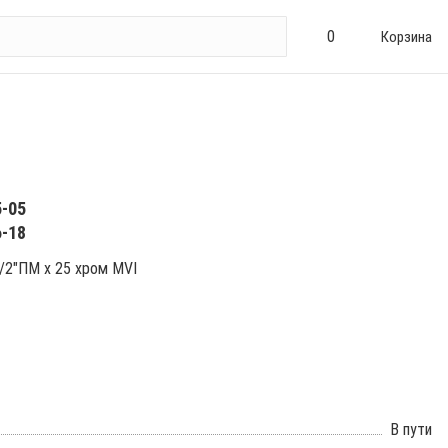
0
Корзина
5-05
6-18
1/2"ПМ х 25 хром MVI
В пути