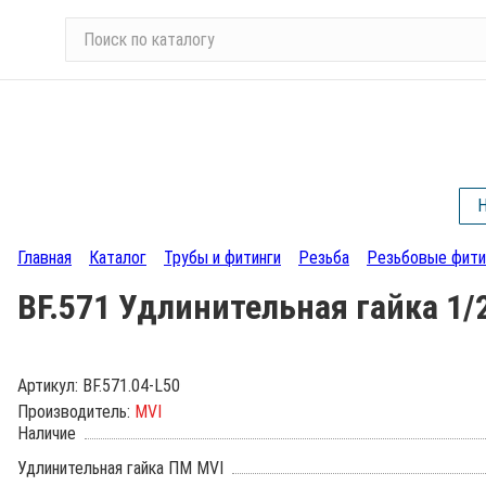
П
о
и
с
к
п
о
Н
к
а
Главная
Каталог
Трубы и фитинги
Резьба
Резьбовые фити
т
а
BF.571 Удлинительная гайка 1/
л
о
г
Артикул:
BF.571.04-L50
у
Производитель:
MVI
Наличие
Удлинительная гайка ПМ MVI