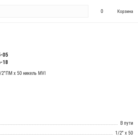
0
Корзина
5-05
6-18
1/2"ПМ х 50 никель MVI
В пути
1/2" x 50