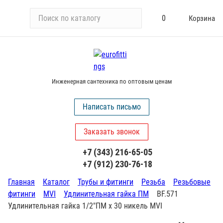
П
0
Корзина
о
и
с
к
п
Инженерная сантехника по оптовым ценам
о
к
Написать письмо
а
т
Заказать звонок
а
л
+7 (343) 216-65-05
о
+7 (912) 230-76-18
г
у
Главная
Каталог
Трубы и фитинги
Резьба
Резьбовые
фитинги
MVI
Удлинительная гайка ПМ
BF.571
Удлинительная гайка 1/2"ПМ х 30 никель MVI