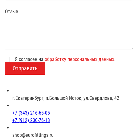
Отзыв
Я согласен на
обработку персональных данных
.
В
о
з
р
а
с
г.Екатеринбург, п.Большой Исток, ул.Свердлова, 42
т
+7 (343) 216-65-05
+7 (912) 230-76-18
shop@eurofittings.ru