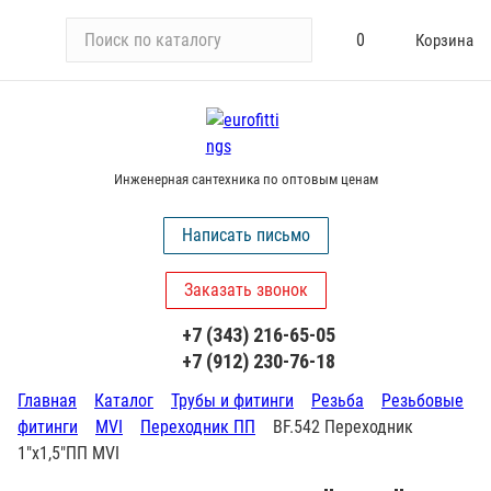
П
0
Корзина
о
и
с
к
п
Инженерная сантехника по оптовым ценам
о
к
Написать письмо
а
т
Заказать звонок
а
л
+7 (343) 216-65-05
о
+7 (912) 230-76-18
г
у
Главная
Каталог
Трубы и фитинги
Резьба
Резьбовые
фитинги
MVI
Переходник ПП
BF.542 Переходник
1"х1,5"ПП MVI