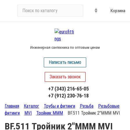
П
0
Корзина
о
и
с
к
п
Инженерная сантехника по оптовым ценам
о
к
Написать письмо
а
т
Заказать звонок
а
л
+7 (343) 216-65-05
о
+7 (912) 230-76-18
г
у
Главная
Каталог
Трубы и фитинги
Резьба
Резьбовые
фитинги
MVI
Тройник МММ
BF.511 Тройник 2"МММ MVI
BF.511 Тройник 2"МММ MVI