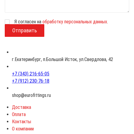
Я согласен на
обработку персональных данных
.
В
о
з
р
а
с
г.Екатеринбург, п.Большой Исток, ул.Свердлова, 42
т
+7 (343) 216-65-05
+7 (912) 230-76-18
shop@eurofittings.ru
Доставка
Оплата
Контакты
О компании