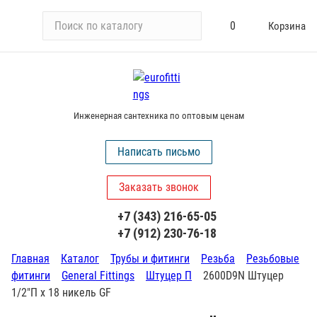
П
0
Корзина
о
и
с
к
п
Инженерная сантехника по оптовым ценам
о
к
Написать письмо
а
т
Заказать звонок
а
л
+7 (343) 216-65-05
о
+7 (912) 230-76-18
г
у
Главная
Каталог
Трубы и фитинги
Резьба
Резьбовые
фитинги
General Fittings
Штуцер П
2600D9N Штуцер
1/2"П х 18 никель GF