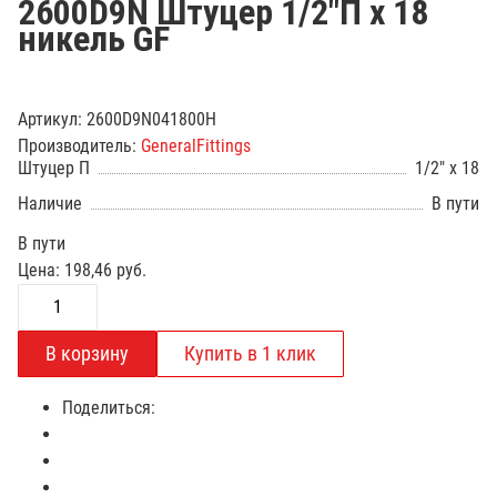
2600D9N Штуцер 1/2"П х 18
никель GF
Артикул:
2600D9N041800H
Производитель:
GeneralFittings
Штуцер П
1/2" x 18
Наличие
В пути
В пути
Цена:
198,46
руб.
Поделиться: