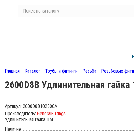
П
о
и
с
к
п
о
Н
к
а
Главная
Каталог
Трубы и фитинги
Резьба
Резьбовые фити
т
а
2600D8B Удлинительная гайка 1
л
о
г
Артикул:
2600D8B102500A
у
Производитель:
GeneralFittings
Удлинительная гайка ПМ
Наличие