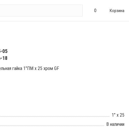
0
Корзина
5-05
6-18
льная гайка 1"ПМ х 25 хром GF
1" x 25
В наличии