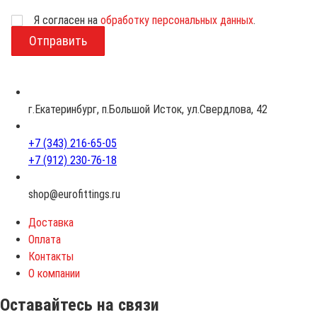
Я согласен на
обработку персональных данных
.
В
о
з
р
а
с
г.Екатеринбург, п.Большой Исток, ул.Свердлова, 42
т
+7 (343) 216-65-05
+7 (912) 230-76-18
shop@eurofittings.ru
Доставка
Оплата
Контакты
О компании
Оставайтесь на связи