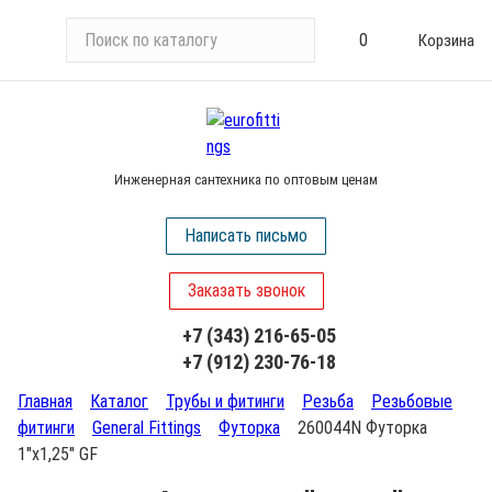
П
0
Корзина
о
и
с
к
п
Инженерная сантехника по оптовым ценам
о
к
Написать письмо
а
т
Заказать звонок
а
л
+7 (343) 216-65-05
о
+7 (912) 230-76-18
г
у
Главная
Каталог
Трубы и фитинги
Резьба
Резьбовые
фитинги
General Fittings
Футорка
260044N Футорка
1"х1,25" GF