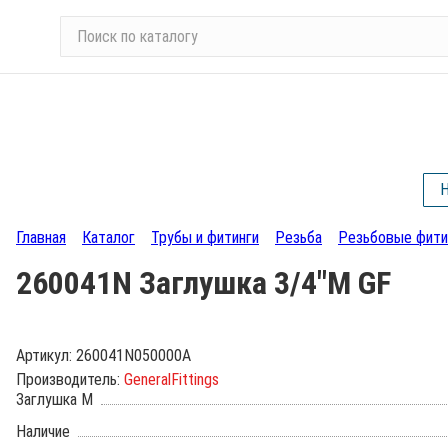
П
о
и
с
к
п
о
Н
к
а
Главная
Каталог
Трубы и фитинги
Резьба
Резьбовые фити
т
а
260041N Заглушка 3/4"М GF
л
о
г
Артикул:
260041N050000A
у
Производитель:
GeneralFittings
Заглушка М
Наличие