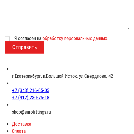
Я согласен на
обработку персональных данных
.
В
о
з
р
а
с
г.Екатеринбург, п.Большой Исток, ул.Свердлова, 42
т
+7 (343) 216-65-05
+7 (912) 230-76-18
shop@eurofittings.ru
Доставка
Оплата