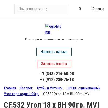
П
0
Корзина
о
и
с
к
п
Инженерная сантехника по оптовым ценам
о
к
Написать письмо
а
т
Заказать звонок
а
л
+7 (343) 216-65-05
о
+7 (912) 230-76-18
г
у
Главная
Каталог
Трубы и фитинги
ПРЕСС оцинкованный
Угол переходной 90гр.
CF.532 Угол 18 х ВН 90гр. MVI
CF.532 Угол 18 х ВН 90гр. MVI