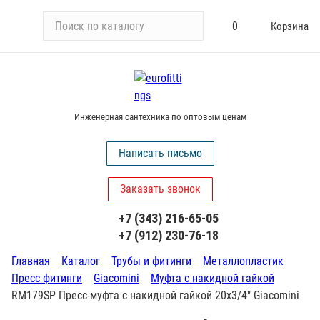
П
0
Корзина
о
и
с
к
п
Инженерная сантехника по оптовым ценам
о
к
Написать письмо
а
т
Заказать звонок
а
л
+7 (343) 216-65-05
о
+7 (912) 230-76-18
г
у
Главная
Каталог
Трубы и фитинги
Металлопластик
Пресс фитинги
Giacomini
Муфта с накидной гайкой
RM179SP Пресс-муфта с накидной гайкой 20х3/4" Giacomini