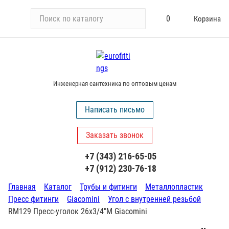
П
0
Корзина
о
и
с
к
п
Инженерная сантехника по оптовым ценам
о
к
Написать письмо
а
т
Заказать звонок
а
л
+7 (343) 216-65-05
о
+7 (912) 230-76-18
г
у
Главная
Каталог
Трубы и фитинги
Металлопластик
Пресс фитинги
Giacomini
Угол с внутренней резьбой
RM129 Пресс-уголок 26х3/4"М Giacomini