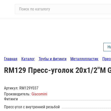
П
о
и
с
к
п
о
Н
к
а
Главная
Каталог
Трубы и фитинги
Металлопластик
Прес
т
а
RM129 Пресс-уголок 20х1/2"М G
л
о
г
Артикул:
RM129Y037
у
Производитель:
Giacomini
Фитинги
Пресс-угол с внутренней резьбой