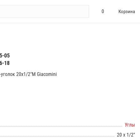
0
Корзина
5-05
6-18
уголок 20х1/2"М Giacomini
Углы
20 х 1/2"