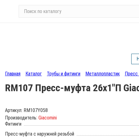
П
о
и
с
к
п
о
Н
к
а
Главная
Каталог
Трубы и фитинги
Металлопластик
Пресс 
т
а
RM107 Пресс-муфта 26х1"П Gia
л
о
г
Артикул:
RM107Y058
у
Производитель:
Giacomini
Фитинги
Пресс-муфта с наружней резьбой