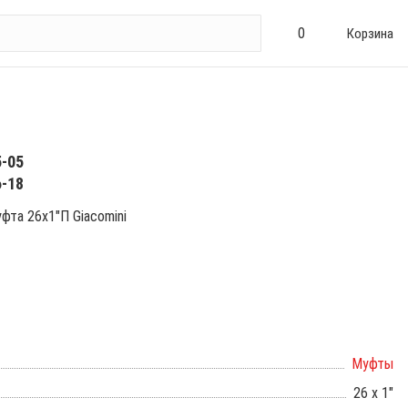
0
Корзина
5-05
6-18
та 26х1"П Giacomini
Муфты
26 х 1"