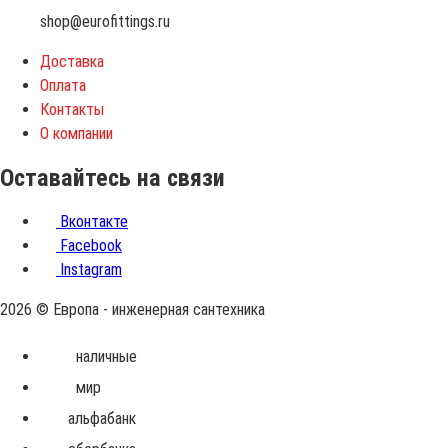
shop@eurofittings.ru
Доставка
Оплата
Контакты
О компании
Оставайтесь на связи
Вконтакте
Facebook
Instagram
2026 © Европа - инженерная сантехника
Принимаем
наличные
к
мир
оплате
альфабанк