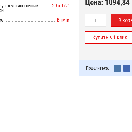
Цена:
1094,84
-угол установочный
20 х 1/2"
ой
ие
В пути
Поделиться: