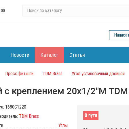
П
:00
о
и
с
Написа
к
п
о
Новости
Каталог
Статьи
к
а
т
Пресс фитинги
TDM Brass
Угол установочный двойной
а
л
й с креплением 20x1/2"M TDM
о
г
у
ул:
1680C1220
В пути
водитель:
TDM Brass
ги
Углы