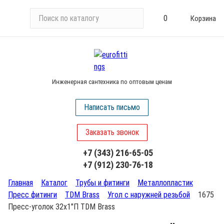
П
0
Корзина
о
и
с
к
п
Инженерная сантехника по оптовым ценам
о
к
Написать письмо
а
т
Заказать звонок
а
л
+7 (343) 216-65-05
о
+7 (912) 230-76-18
г
у
Главная
Каталог
Трубы и фитинги
Металлопластик
Пресс фитинги
TDM Brass
Угол с наружней резьбой
1675
Пресс-уголок 32х1"П TDM Brass