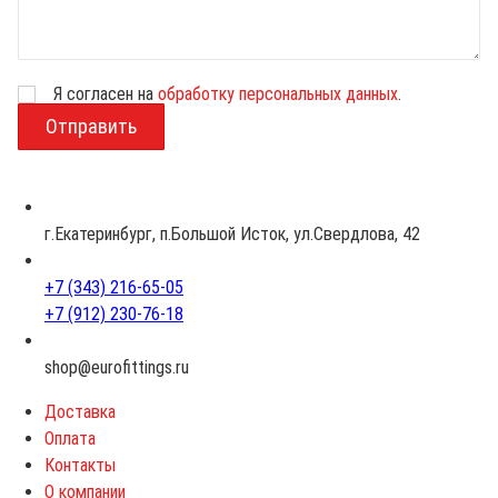
Я согласен на
обработку персональных данных
.
В
о
з
р
а
с
г.Екатеринбург, п.Большой Исток, ул.Свердлова, 42
т
+7 (343) 216-65-05
+7 (912) 230-76-18
shop@eurofittings.ru
Доставка
Оплата
Контакты
О компании