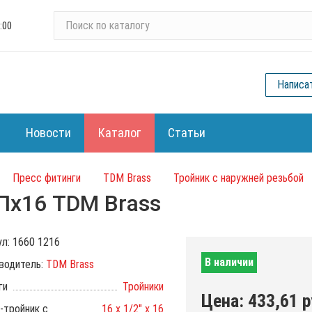
П
:00
о
и
с
Написа
к
п
о
Новости
Каталог
Статьи
к
а
т
Пресс фитинги
TDM Brass
Тройник с наружней резьбой
а
Пх16 TDM Brass
л
о
г
ул:
1660 1216
у
В наличии
водитель:
TDM Brass
ги
Тройники
Цена:
433,61
р
-тройник с
16 х 1/2" х 16