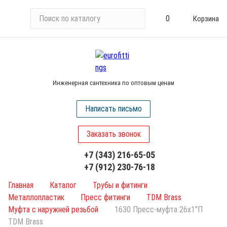
П
0
Корзина
о
и
с
к
п
Инженерная сантехника по оптовым ценам
о
к
Написать письмо
а
т
Заказать звонок
а
л
+7 (343) 216-65-05
о
+7 (912) 230-76-18
г
у
Главная
Каталог
Трубы и фитинги
Металлопластик
Пресс фитинги
TDM Brass
Муфта с наружней резьбой
1630 Пресс-муфта 26х1"П
TDM Brass