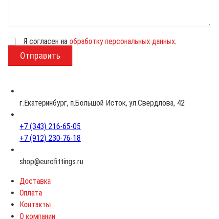
Я согласен на
обработку персональных данных
.
В
о
з
р
а
с
г.Екатеринбург, п.Большой Исток, ул.Свердлова, 42
т
+7 (343) 216-65-05
+7 (912) 230-76-18
shop@eurofittings.ru
Доставка
Оплата
Контакты
О компании