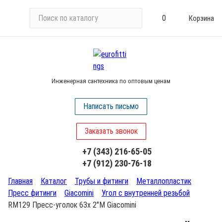
П
0
Корзина
о
и
с
к
п
Инженерная сантехника по оптовым ценам
о
к
Написать письмо
а
т
Заказать звонок
а
л
+7 (343) 216-65-05
о
+7 (912) 230-76-18
г
у
Главная
Каталог
Трубы и фитинги
Металлопластик
Пресс фитинги
Giacomini
Угол с внутренней резьбой
RM129 Пресс-уголок 63х 2"М Giacomini