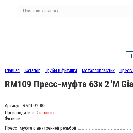
П
о
и
с
к
п
о
Н
к
а
Главная
Каталог
Трубы и фитинги
Металлопластик
Пресс 
т
а
RM109 Пресс-муфта 63х 2"М Gia
л
о
г
Артикул:
RM109Y088
у
Производитель:
Giacomini
Фитинги
Пресс- муфта с внутренней резьбой