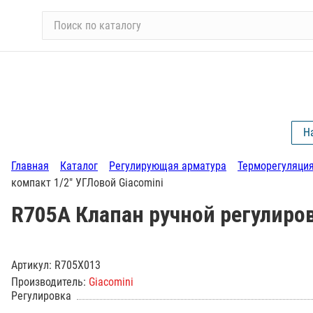
П
о
и
с
к
п
о
Н
к
а
Главная
Каталог
Регулирующая арматура
Терморегуляци
т
компакт 1/2" УГЛовой Giacomini
а
л
R705A Клапан ручной регулиров
о
г
у
Артикул:
R705X013
Производитель:
Giacomini
Регулировка