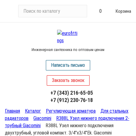
П
0
Корзина
о
и
с
к
п
Инженерная сантехника по оптовым ценам
о
к
Написать письмо
а
т
Заказать звонок
а
л
+7 (343) 216-65-05
о
+7 (912) 230-76-18
г
у
Главная
Каталог
Регулирующая арматура
Для стальных
радиаторов
Giacomini
R388L Узел нижнего подключения 2-
трубный Giacomini
R388L Узел нижнего подключения
двухтрубный, угловой компакт. 3/4"x3/4"Ek. Giacomini