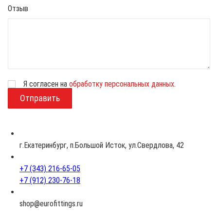
Отзыв
Я согласен на
обработку персональных данных
.
В
о
з
р
а
с
г.Екатеринбург, п.Большой Исток, ул.Свердлова, 42
т
+7 (343) 216-65-05
+7 (912) 230-76-18
shop@eurofittings.ru