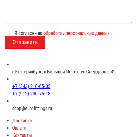
Я согласен на
обработку персональных данных
.
В
о
з
р
а
с
г.Екатеринбург, п.Большой Исток, ул.Свердлова, 42
т
+7 (343) 216-65-05
+7 (912) 230-76-18
shop@eurofittings.ru
Доставка
Оплата
Контакты