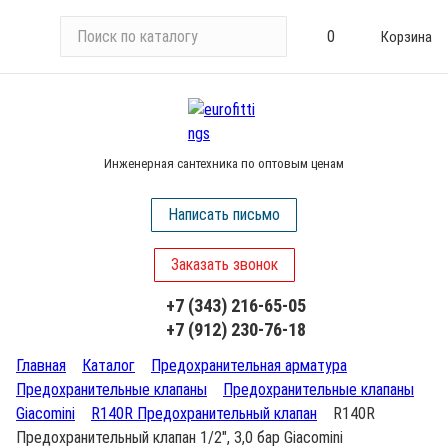
П
0
Корзина
о
и
с
к
п
Инженерная сантехника по оптовым ценам
о
к
Написать письмо
а
т
Заказать звонок
а
л
+7 (343) 216-65-05
о
+7 (912) 230-76-18
г
у
Главная
Каталог
Предохранительная арматура
Предохранительные клапаны
Предохранительные клапаны
Giacomini
R140R Предохранительный клапан
R140R
Предохранительный клапан 1/2", 3,0 бар Giacomini