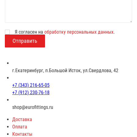
Я согласен на
обработку персональных данных
.
В
о
з
р
а
с
г.Екатеринбург, п.Большой Исток, ул.Свердлова, 42
т
+7 (343) 216-65-05
+7 (912) 230-76-18
shop@eurofittings.ru
Доставка
Оплата
Контакты