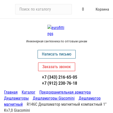
П
0
Корзина
о
и
с
к
п
Инженерная сантехника по оптовым ценам
о
к
Написать письмо
а
т
Заказать звонок
а
л
+7 (343) 216-65-05
о
+7 (912) 230-76-18
г
у
Главная
Каталог
Предохранительная арматура
Дешламаторы
Дешламаторы Giacomini
Дешламатор
магнитный
R146C Дешламатор магнитный компактный 1"
Kv7,0 Giacomini